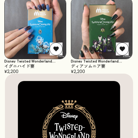
Disney Twisted Wonderland
Disney Twisted Wonderland
Collection
Collection
イグニハイド寮
ディアソムニア寮
¥2,200
¥2,200