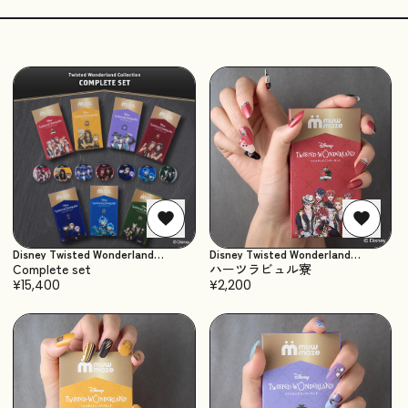
Disney Twisted Wonderland
Disney Twisted Wonderland
Collection
Collection
Complete set
ハーツラビュル寮
¥15,400
¥2,200