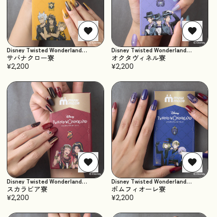
Disney Twisted Wonderland
Disney Twisted Wonderland
Collection
Collection
サバナクロー寮
オクタヴィネル寮
¥2,200
¥2,200
Disney Twisted Wonderland
Disney Twisted Wonderland
Collection
Collection
スカラビア寮
ポムフィオーレ寮
¥2,200
¥2,200